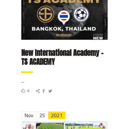
New International Academy –
TS ACADEMY
...
6
Nov
25
2021