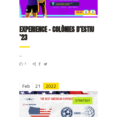
EXPERIENCE – COLÒNIES D’ESTIU
’23
...
7
Feb
21
2022
STRATEGY