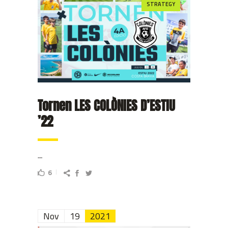
STRATEGY
Tornen LES COLÒNIES D’ESTIU
’22
...
6
Nov
19
2021