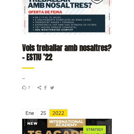
Vols treballar amb nosaltres?
– ESTIU ’22
...
7
Ene
25
2022
STRATEGY