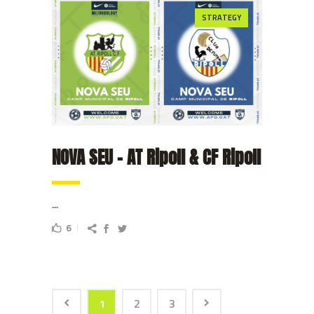
STRATEGY
NOVA SEU – AT Ripoll & CF Ripoll
...
6
1
2
3