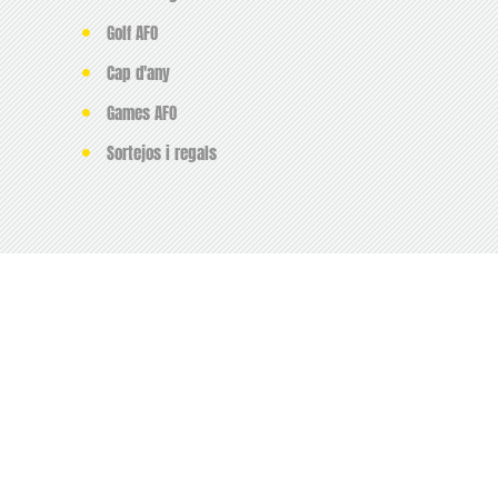
Golf AFO
Cap d'any
Games AFO
Sortejos i regals