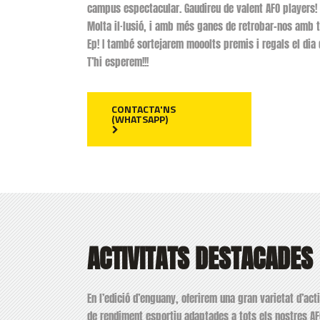
campus espectacular. Gaudireu de valent AFO players!
Molta il·lusió, i amb més ganes de retrobar-nos amb t
Ep! I també sortejarem mooolts premis i regals el dia d
T’hi esperem!!!
CONTACTA'NS
(WHATSAPP)
ACTIVITATS DESTACADES
En l’edició d’enguany, oferirem una gran varietat d’acti
de rendiment esportiu adaptades a tots els nostres AF