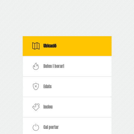
Ubicació
Dates i horari
Edats
Inclou
Cal portar