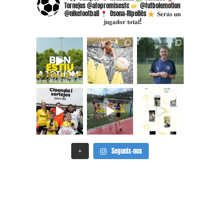
Tornejos @afopromisesfc
@futbolemotion
@nikefootball
Osona-Ripollès
𝐒𝐞𝐫𝐚̀𝐬 𝐮𝐧
𝐣𝐮𝐠𝐚𝐝𝐨𝐫 𝐭𝐨𝐭𝐚𝐥!
Segueix-nos
+