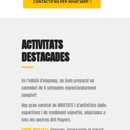
CONTACTA'NS PER WHATSAPP
ACTIVITATS
DESTACADES
En l’edició d’enguany, us hem preparat un
calendari de 6 setmanes espectacularment
complet!
Una gran varietat de NOVETATS i d’activitats lúdic-
esportives i de rendiment esportiu, adaptades a
tots els nostres AFO Players.
GRANS NOVETATS:
Enguany, incorporem el suport