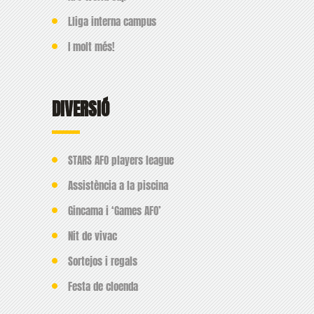
Lliga interna campus
I molt més!
DIVERSIÓ
STARS AFO players league
Assistència a la piscina
Gincama i ‘Games AFO’
Nit de vivac
Sortejos i regals
Festa de cloenda