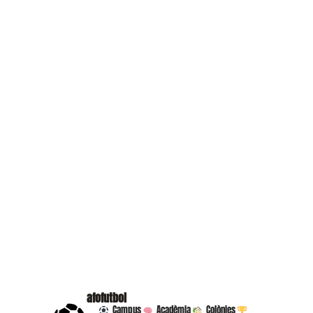
afofutbol
Campus
Acadèmia
Colònies