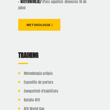
– WATERWORLD[/
(Parc aquàtic): dimecres 16 de
juliol
METODOLOGIA
TRAINING
Metodologia pròpia
Específic de porters
Competició d’habilitats
Batalla AFO
AFO World Cup