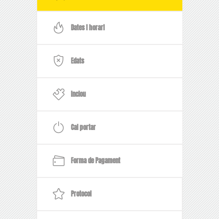
Dates i horari
Edats
Inclou
Cal portar
Forma de Pagament
Protocol