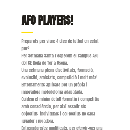
AFO PLAYERS!
Preparats per viure 4 dies de futbol en estat
pur?
Per Setmana Santa t’esperem el Campus AFO
del CE Roda de Ter a Osona.
Una setmana plena d’activitats, formació,
evoluciió, amistats, competició i molt més!
Entrenaments aplicats per un pròpia i
innovadora metodologia adapatada.
Cuidem el mínim detall formatiu i competitiu
amb consciència, per així assolir els
objectius individuals i col·lectius de cada
jugador i jugadora.
Entrenadors/es qualificats, per ofervir-vos una