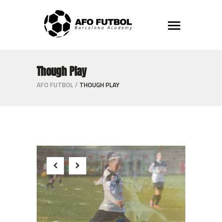
Though Play
AFO FUTBOL
/
THOUGH PLAY
Winner
Free