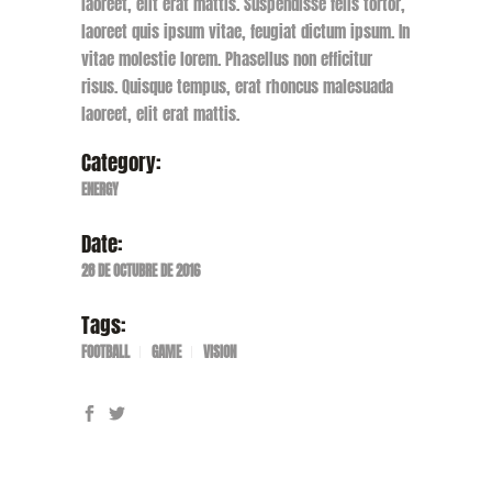
laoreet, elit erat mattis. Suspendisse felis tortor,
laoreet quis ipsum vitae, feugiat dictum ipsum. In
vitae molestie lorem. Phasellus non efficitur
risus. Quisque tempus, erat rhoncus malesuada
laoreet, elit erat mattis.
Category:
ENERGY
Date:
28 DE OCTUBRE DE 2016
Tags:
FOOTBALL
GAME
VISION