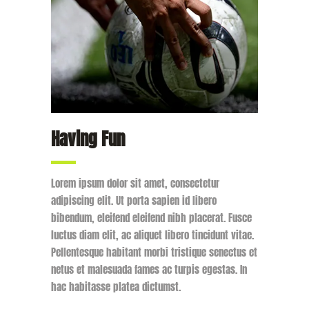
Preparation
Having Fun
Lorem ipsum dolor sit amet, consectetur
adipiscing elit. Ut porta sapien id libero
bibendum, eleifend eleifend nibh placerat. Fusce
luctus diam elit, ac aliquet libero tincidunt vitae.
Pellentesque habitant morbi tristique senectus et
netus et malesuada fames ac turpis egestas. In
hac habitasse platea dictumst.