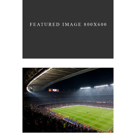
Grass
COACH
Soccer Pitch
MATCH