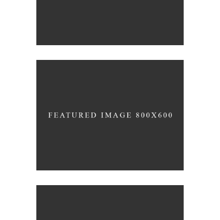
COACH
Good Method
FOOTBALL