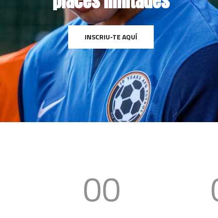
places limitades
INSCRIU-TE AQUÍ
00