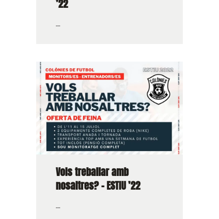
’22
...
Vols treballar amb
nosaltres? – ESTIU ’22
...