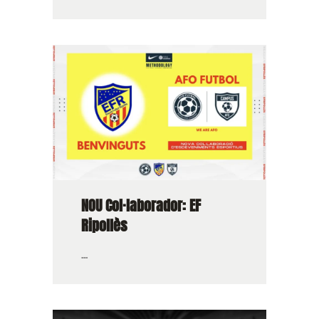
NOU Col·laborador: EF
Ripollès
...