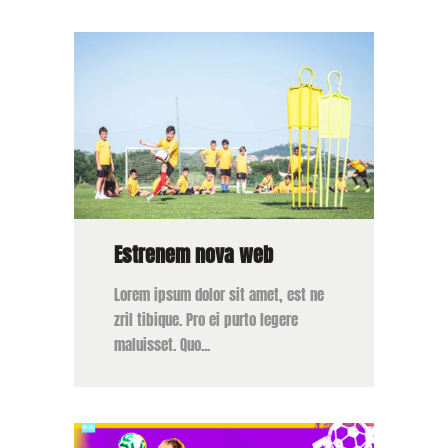
Estrenem nova web
Lorem ipsum dolor sit amet, est ne
zril tibique. Pro ei purto legere
maluisset. Quo...